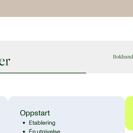
er
Bokhand
Oppstart
Etablering
Én utgivelse