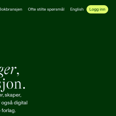
Bokbransjen
Ofte stilte spørsmål
English
Logg inn
ger
,
sjon.
r, skaper,
 også digital
 forlag.