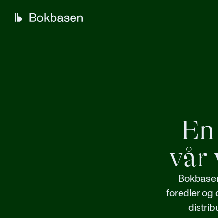
En
vår 
Bokbasen 
foredler og 
distrib