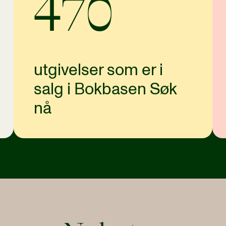
470
utgivelser som er i
salg i Bokbasen Søk
nå