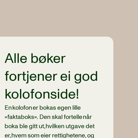
Alle bøker
fortjener ei god
kolofonside!
En kolofon er bokas egen lille
«faktaboks». Den skal fortelle når
boka ble gitt ut, hvilken utgave det
er, hvem som eier rettighetene, og